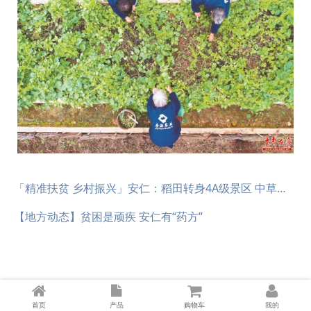
「精准扶贫 乡村振兴」安仁：稻田转身4A级景区 中草药对症治“贫”
【地方动态】贫困是顽疾 安仁有“药方”
首页
产品
购物车
我的