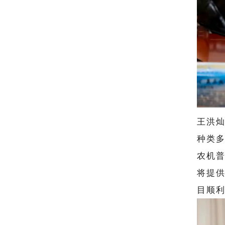
王洪
种类
农机
将提
目顺