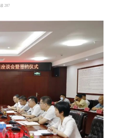
读
287