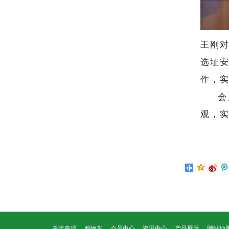
王刚
选址
作，
会
观，
关于奎源
购物车
会员中心
资讯中心
产品展示
网站地