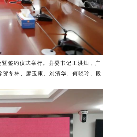
会暨签约仪式举行。县委书记王洪灿，广
导贺冬林、廖玉康、刘清华、何晓玲、段