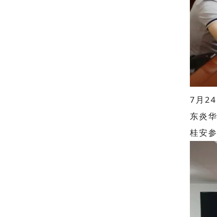
7月2
东炎
桂安