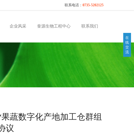
联系电话：
0735-5202125
企业风采
奎源生物工程中心
联系我们
在
线
交
流
“果蔬数字化产地加工仓群组
协议