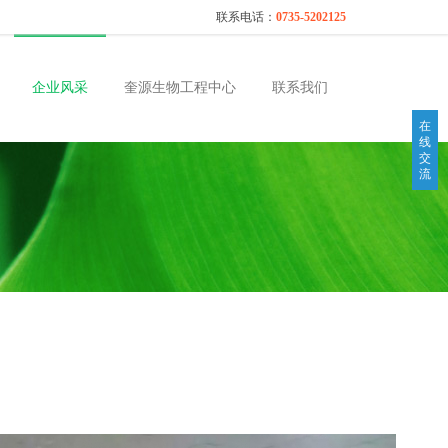
联系电话：
0735-5202125
企业风采
奎源生物工程中心
联系我们
在
线
CN
EN
交
流